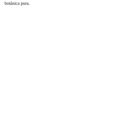
botánica pura.
Transformación
Acompañamos tu camino hacia el bienestar 
auténtico.
Bienestar
ericborboa@emocionesbuenas.com
+52 33 5047 1438