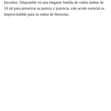
favoritos. Disponible en una elegante botella de vidrio ámbar de
10 ml para preservar su pureza y potencia, este aceite esencial es
imprescindible para su rutina de bienestar.
Transformación
Acompañamos tu camino hacia el bienestar 
auténtico.
Bienestar
ericborboa@emocionesbuenas.com
+52 33 5047 1438